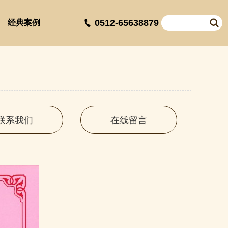
搜索
0512-65638879
经典案例
联系我们
在线留言