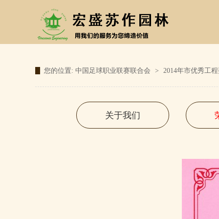
您的位置:
中国足球职业联赛联合会
>
2014年市优秀工
关于我们