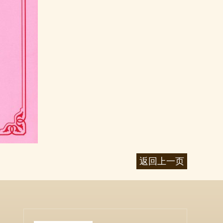
返回上一页