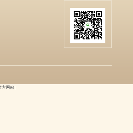
官方网站
|