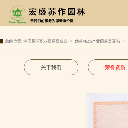
您的位置:
中国足球职业联赛联合会
>
姑苏杯2.5产业园获奖证书
>
关于我们
荣誉资质