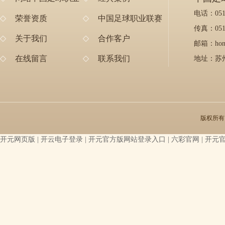
电话：0512
联赛联合会
荣誉资质
中国足球职业联赛
传真：0512
关于我们
联合会
合作客户
邮箱：hongs
在线留言
联系我们
地址：苏
版权所有 
开元网页版
|
开云电子登录
|
开元官方版网站登录入口
|
六彩官网
|
开元