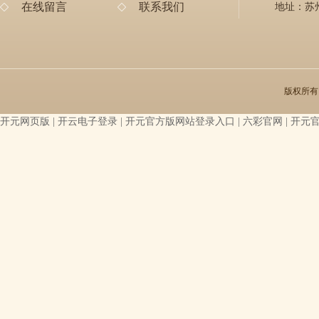
在线留言
联系我们
地址：苏
版权所有 
开元网页版
|
开云电子登录
|
开元官方版网站登录入口
|
六彩官网
|
开元