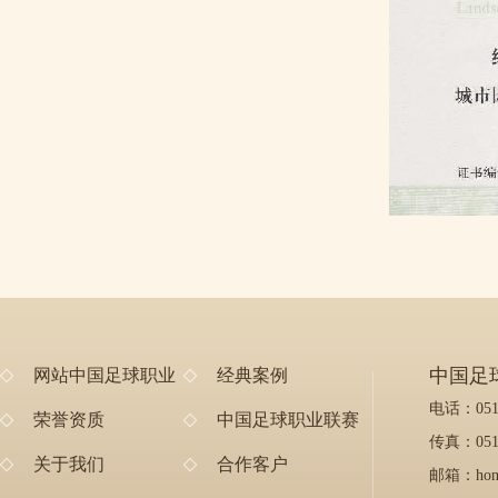
中国足
网站中国足球职业
经典案例
电话：0512
联赛联合会
荣誉资质
中国足球职业联赛
传真：0512
关于我们
联合会
合作客户
邮箱：hongs