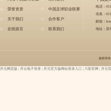
电话：0512
联赛联合会
荣誉资质
中国足球职业联赛
传真：0512
关于我们
联合会
合作客户
邮箱：hongs
在线留言
联系我们
地址：苏
版权所有 
开元网页版
|
开云电子登录
|
开元官方版网站登录入口
|
六彩官网
|
开元