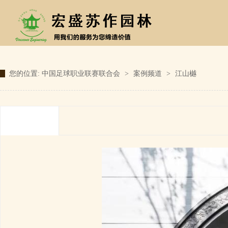
您的位置:
中国足球职业联赛联合会
>
案例频道
>
江山樾
江山樾