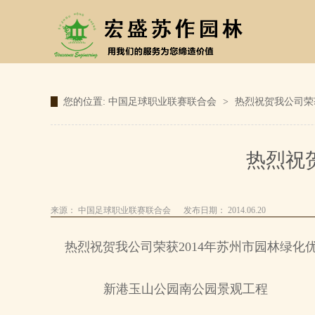
您的位置:
中国足球职业联赛联合会
>
热烈祝贺我公司荣
热烈祝
来源： 中国足球职业联赛联合会
发布日期： 2014.06.20
热烈祝贺我公司荣获2014年苏州市园林绿化
新港玉山公园南公园景观工程